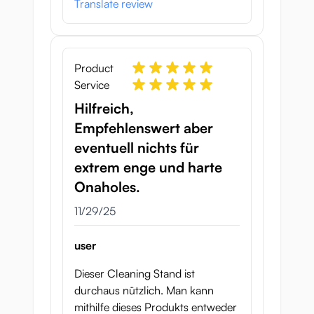
Translate review
Product
Service
Hilfreich,
Empfehlenswert aber
eventuell nichts für
extrem enge und harte
Onaholes.
November 29, 2025
11/29/25
user
Dieser Cleaning Stand ist
durchaus nützlich. Man kann
mithilfe dieses Produkts entweder