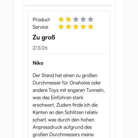
Product
Service
Zu groß
February 3, 2026
2/3/26
Niko
Der Stand hat einen zu großen
Durchmesser für Onaholes oder
andere Toys mit engeren Tunneln,
was das Einführen stark
erschwert. Zudem finde ich die
Kanten an den Schlitzen relativ
scharf, was durch den hohen
Anpressdruck aufgrund des
großen Durchmessers meine