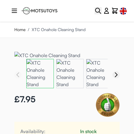
Skip to Content
Select
Search
Cart
Home
/
XTC Onahole Cleaning Stand
£7.95
Availability:
In stock