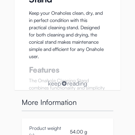
Keep your Onaholes clean, dry, and
in perfect condition with this
practical cleaning stand. Designed
for both cleaning and drying, the
conical stand makes maintenance
simple and efficient for any Onahole
user.
Features
The Onahole Cleaning Stand
keep
reading
combines functionality and simplicity
in one durable design. Its moderate
More Information
conical shape fits most Onaholes,
whether small, medium, or large,
which makes it a versatile addition to
any collection. Made from
Product weight
lightweight yet sturdy polypropylene
54.00 g