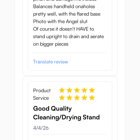
Height
15 cm
Balances handheld onaholes
pretty well, with the flared base
Tip Diameter
1.6 cm
Photo with the Angel slut
Of course it doesn't HAVE to
Base Diameter
7.4 cm
stand upright to drain and aerate
Inner Opening
4.5 cm
on bigger pieces
Material
Polypropylene (PP)
Translate review
Quantity
3 pieces per pack
Net Weight
54 g
Product
Service
Good Quality
Cleaning/Drying Stand
April 4, 2026
4/4/26